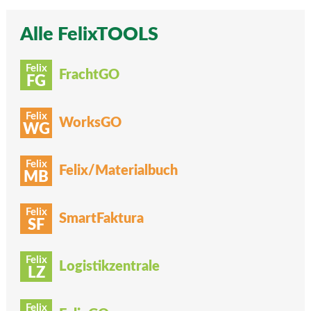
Alle FelixTOOLS
Felix
FrachtGO
FG
Felix
WorksGO
WG
Felix
Felix/Materialbuch
MB
Felix
SmartFaktura
SF
Felix
Logistikzentrale
LZ
Felix