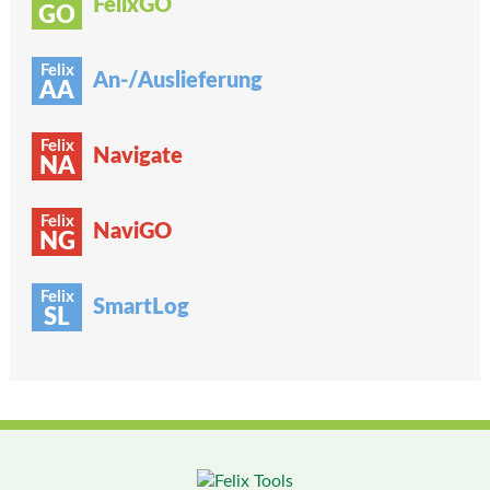
FelixGO
GO
Felix
An-/Auslieferung
AA
Felix
Navigate
NA
Felix
NaviGO
NG
Felix
SmartLog
SL