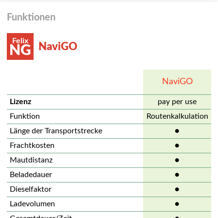
Funktionen
Felix
NaviGO
NG
NaviGO
Lizenz
pay per use
Funktion
Routenkalkulation
Länge der Transportstrecke
●
Frachtkosten
●
Mautdistanz
●
Beladedauer
●
Dieselfaktor
●
Ladevolumen
●