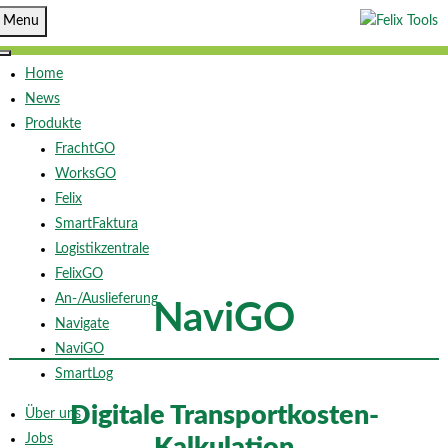
Menu
Home
News
Produkte
FrachtGO
WorksGO
Felix
SmartFaktura
Logistikzentrale
FelixGO
An-/Auslieferung
NaviGO
Navigate
NaviGO
SmartLog
Digitale Transportkosten-
Über uns
Jobs
Kalkulation